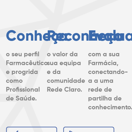
Conheça
Reconheça
Evolu
o seu perfil
o valor da
com a sua
Farmacêutico
sua equipa
Farmácia,
e progrida
e da
conectando-
como
comunidade
a a uma
Profissional
Rede Claro.
rede de
de Saúde.
partilha de
conhecimento