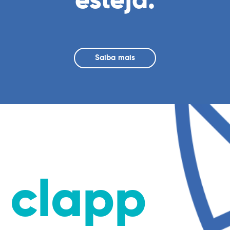
esteja.
Saiba mais
clapp