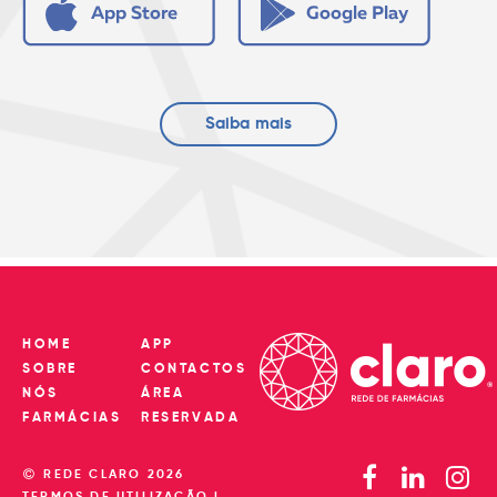
Saiba mais
HOME
APP
SOBRE
CONTACTOS
NÓS
ÁREA
FARMÁCIAS
RESERVADA
REDE CLARO 2026
TERMOS DE UTILIZAÇÃO
|