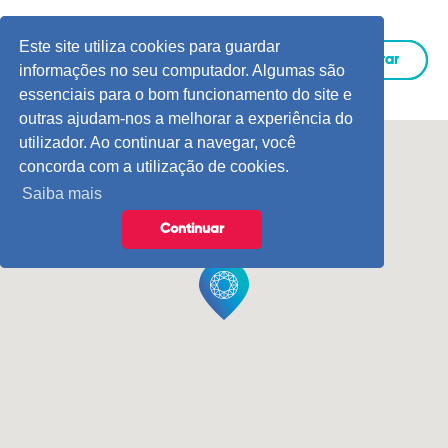
Este site utiliza cookies para guardar
Este site utiliza cookies para guardar
Entrar
Entrar
informações no seu computador. Algumas são
informações no seu computador. Algumas são
essenciais para o bom funcionamento do site e
essenciais para o bom funcionamento do site e
outras ajudam-nos a melhorar a experiência do
outras ajudam-nos a melhorar a experiência do
utilizador. Ao continuar a navegar, você
utilizador. Ao continuar a navegar, você
concorda com a utilização de cookies.
concorda com a utilização de cookies.
Saiba mais
Saiba mais
Continuar
Continuar